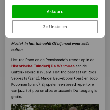
Gratis concert Trio Roos en de
Pensionado’s bij De Warmoes in Lent
Akkoord
op 31 mei
Van onze redactie
Zelf instellen
29 mei 2026
Muziek in het tuincafé! Of bij mooi weer zelfs
buiten.
Het trio Roos en de Pensionado’s treedt op in de
Historische Tuinderij De Warmoes
aan de
Griftdijk Noord 11 in Lent. Het trio bestaat uit Roos
Sebregts (zang), Marcel Beukeboom (bas) en Joop
Koopman (piano). Zij spelen een breed repertoire
van jazz tot pop en alles ertussenin. De toegang is
gratis.