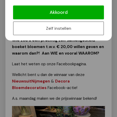
Wie gun jij een prachtig boeket van
Decora Bloemdecoraties!
Akkoord
Van onze redactie
29 mei 2026
Zelf instellen
Wie zou u een prachtig zelf samengesteld
boeket bloemen t.w.v. € 20,00 willen geven en
waarom dan?!
Aan WIE en vooral WAAROM?
Laat het weten op onze Facebookpagina.
Wellicht bent u dan de winnaar van deze
NieuwsuitNijmegen
&
Decora
Bloemdecoraties
Facebook-actie!
A.s. maandag maken we de prijswinnaar bekend!