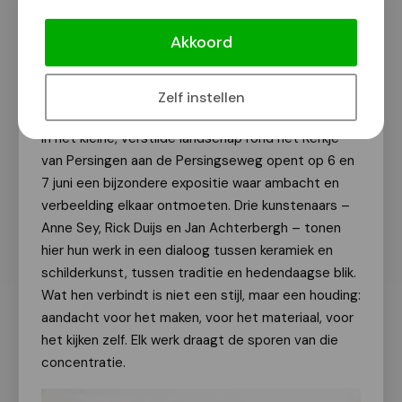
6 en 7 juni – Drie kunstenaars, drie
stemmen, één tentoonstelling
Akkoord
Van onze redactie
30 mei 2026
Zelf instellen
In het kleine, verstilde landschap rond het Kerkje
van Persingen aan de Persingseweg opent op 6 en
7 juni een bijzondere expositie waar ambacht en
verbeelding elkaar ontmoeten. Drie kunstenaars –
Anne Sey, Rick Duijs en Jan Achterbergh – tonen
hier hun werk in een dialoog tussen keramiek en
schilderkunst, tussen traditie en hedendaagse blik.
Wat hen verbindt is niet een stijl, maar een houding:
aandacht voor het maken, voor het materiaal, voor
het kijken zelf. Elk werk draagt de sporen van die
concentratie.