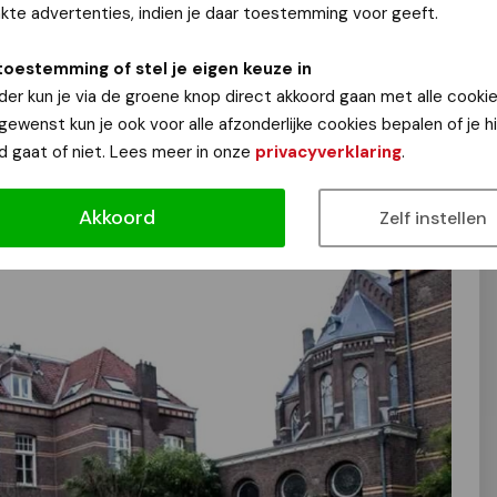
te advertenties, indien je daar toestemming voor geeft.
toestemming of stel je eigen keuze in
roep van Judith: "Dringend gezocht! O
ud-bewoners van
der kun je via de groene knop direct akkoord gaan met alle cookie
is er een reünie. Mail:
klooster50jaar@outlook.com
."
 gewenst kun je ook voor alle afzonderlijke cookies bepalen of je 
 1 is 'verstopt achter de grote kerk aan de Groenestraat.
d gaat of niet. Lees meer in onze
privacyverklaring
.
Akkoord
Zelf instellen