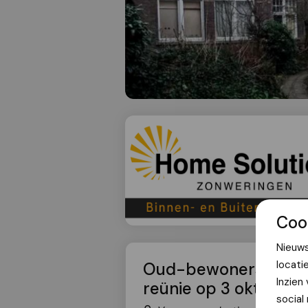
Coo
Nieuws
locati
Oud-bewoners Dobbe
Inzien
reünie op 3 oktober
social