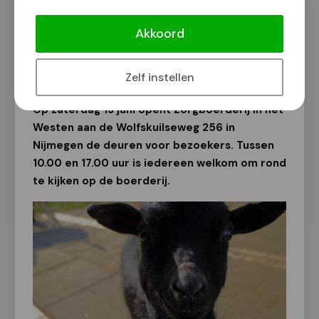
Open dag bij Zorgboerderij In het
Westen in Nijmegen
Akkoord
Van onze redactie
26 mei 2026
Zelf instellen
Op zaterdag 13 juni opent Zorgboerderij In het
Westen aan de Wolfskuilseweg 256 in
Nijmegen de deuren voor bezoekers. Tussen
10.00 en 17.00 uur is iedereen welkom om rond
te kijken op de boerderij.