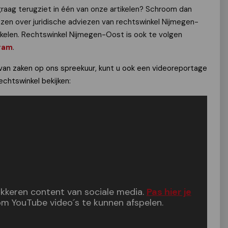
graag terugziet in één van onze artikelen? Schroom dan
ezen over juridische adviezen van rechtswinkel Nijmegen-
ikelen. Rechtswinkel Nijmegen-Oost is ook te volgen
ram
.
an zaken op ons spreekuur, kunt u ook een videoreportage
chtswinkel bekijken:
lokkeren content van sociale media.
Pas hier je
m YouTube video´s te kunnen afspelen.