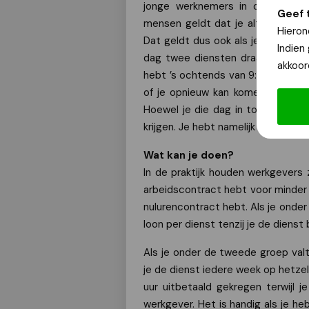
jonge werknemers in de superma
Geef 
mensen geldt dat je altijd recht h
Hieron
Dat geldt dus ook als je iedere 
Indien
dag twee diensten draait, dan krij
akkoor
hebt ’s ochtends van 9:00 tot 11:
of je opnieuw kan komen werken. 
Hoewel je die dag in totaal 3.5 u
krijgen. Je hebt namelijk twee di
Wat kan je doen?
In de praktijk houden werkgevers z
arbeidscontract hebt voor minder 
nulurencontract hebt. Als je onder
loon per dienst tenzij je de diens
Als je onder de tweede groep valt,
je de dienst iedere week op hetzel
uur uitbetaald gekregen terwijl 
werkgever. Het is handig als je h