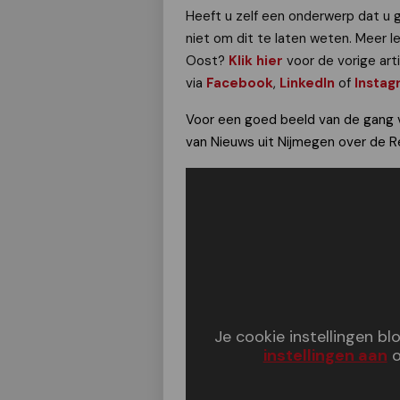
Heeft u zelf een onderwerp dat u 
niet om dit te laten weten. Meer l
Oost?
Klik hier
voor de vorige art
via
Facebook
,
LinkedIn
of
Instag
Voor een goed beeld van de gang v
van Nieuws uit Nijmegen over de Re
Je cookie instellingen b
instellingen aan
o