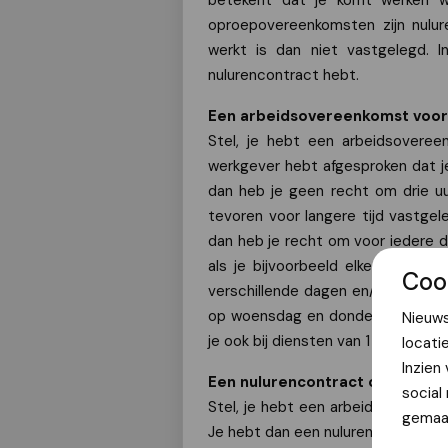
betekent dat je komt werken wa
oproepovereenkomsten zijn nulur
werkt is dan niet vastgelegd. I
nulurencontract hebt.
Een arbeidsovereenkomst voor 
Stel, je hebt een arbeidsoveree
werkgever hebt afgesproken dat j
dan heb je geen recht om drie uu
tevoren voor langere tijd vastgele
dan heb je recht om voor iedere di
als je bijvoorbeeld elke week be
Coo
verschillende dagen en/of tijdsti
op woensdag en donderdag, de and
Nieuws
je ook bij diensten van 1 of 2 uur 
locati
Inzien
Een nulurencontract of oproe
social
Stel, je hebt een arbeidsovereenk
gemaak
Je hebt dan een nulurencontract.