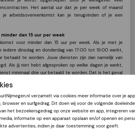
nneer je wordt ‘opgeroepen’ door je werkgever. Veel
encontracten. Het aantal uur dat je per week of maand
n je arbeidsovereenkomst kan je terugvinden of je een
minder dan 15 uur per week
nkomst voor minder dan 15 uur per week. Als je met je
e iedere dinsdag en donderdag van 17:00 tot 19:00 werkt,
r betaald te worden. Jouw diensten zijn dan namelijk van
gd. Als jij niet hebt afgesproken op welke dagen je werkt,
enst minimaal drie uur betaald te worden. Dat is het geval
schikbaarheid kan doorgeven en je vervolgens telkens op
kies
ppen wordt ingeroosterd. Bijvoorbeeld: de ene week werk je
ere week op maandag en vrijdag etc. In zo’n situatie zou
uitNijmegen.nl verzamelt via cookies meer informatie over je app
gewoon drie uur betaald moeten krijgen.
e, browser en surfgedrag. Dit doen wij voor de volgende doeleinde
 van het bezoekersgedrag op onze website en app, integreren va
povereenkomst
 media, informatie op een apparaat opslaan en/of openen en perso
omst waarin niet is bepaald hoeveel uur je per week werkt.
te advertenties, indien je daar toestemming voor geeft.
 Dit wordt ook wel een oproepovereenkomst genoemd. Veel