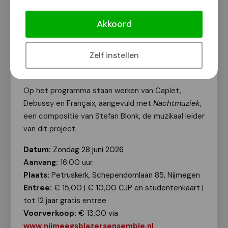
Concert Nijmeegs Blazersensemble
(NBE) op zondag 28 juni in de
Akkoord
Petruskerk,
Van onze redactie
Zelf instellen
25 mei 2026
Op het programma staan werken van Caplet,
Debussy en Françaix, aangevuld met
Nachtmuziek
,
een compositie van Stefan Blonk, de muzikaal leider
van dit project.
Datum:
Zondag 28 juni 2026
Aanvang:
16:00 uur.
Plaats:
Petruskerk, Schependomlaan 85, Nijmegen
Entree:
€ 15,00 | € 10,00 CJP en studentenkaart |
tot 12 jaar gratis entree
Voorverkoop:
€ 13,00 via
www.nijmeegsblazersensemble.nl