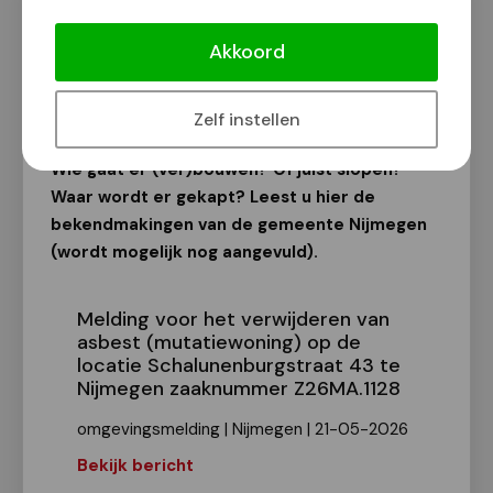
Bekendmakingen van de gemeente
Nijmegen
Akkoord
Van onze redactie
25 mei 2026
Zelf instellen
Wie gaat er (ver)bouwen? Of juist slopen?
Waar wordt er gekapt? Leest u hier de
bekendmakingen van de gemeente Nijmegen
(wordt mogelijk nog aangevuld).
Melding voor het verwijderen van
asbest (mutatiewoning) op de
locatie Schalunenburgstraat 43 te
Nijmegen zaaknummer Z26MA.1128
omgevingsmelding | Nijmegen | 21-05-2026
Bekijk bericht