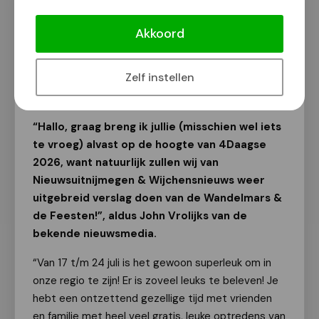
“Ik verheug me nu al op vakantie
tijdens de Nijmeegse 4Daagse van 17
Akkoord
t/m 24 juli!”
Van onze redactie
Zelf instellen
24 mei 2026
“Hallo, graag breng ik jullie (misschien wel iets
te vroeg) alvast op de hoogte van 4Daagse
2026, want natuurlijk zullen wij van
Nieuwsuitnijmegen & Wijchensnieuws weer
uitgebreid verslag doen van de Wandelmars &
de Feesten!”, aldus John Vrolijks van de
bekende nieuwsmedia.
“Van 17 t/m 24 juli is het gewoon superleuk om in
onze regio te zijn! Er is zoveel leuks te beleven! Je
hebt een ontzettend gezellige tijd met vrienden
en familie met heel veel gratis, leuke optredens van