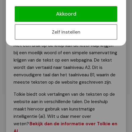
Gemeente Nijmegen zet leeshulp in
op haar website
Akkoord
Van onze redactie
22 mei 2026
Zelf instellen
Met één druk op de knop kan de lezer hulp krijgen
bij een moeilijk woord of een simpele samenvatting
krijgen van de tekst op een webpagina. De tekst
wordt dan vertaald naar taalniveau A2. Dit is
eenvoudigere taal dan het taalniveau B1, waarin de
meeste teksten op de website geschreven zijn.
Tolkie biedt ook vertalingen van de teksten op de
website aan in verschillende talen. De leeshulp
maakt hiervoor gebruik van kunstmatige
intelligentie (ai). Wilt u daar meer over
weten?
Bekijk dan de informatie over Tolkie en
AI
.