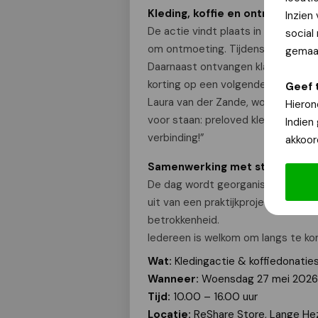
Kleding, koffie en ontmoeting
Inzien
De actie vindt plaats in de ReSha
social
om ontmoeting. Tijdens de dag zijn 
gemaak
Daarnaast ontvangen klanten 50 g
korting op een volgende aankoop.
Geef 
Laura van der Zande, woordvoerder 
Hieron
voor staan: preloved kleding ond
Indien
verbinding!”
akkoor
Samenwerking met studenten
De dag wordt georganiseerd door 
uit van een praktijkproject rondo
betrokkenheid.
Iedereen is welkom om langs te ko
Wat:
Kledingactie & koffiedonatie
Wanneer:
Woensdag 27 mei 2026
Tijd:
10.00 – 16.00 uur
Locatie:
ReShare Store, Lange Hez