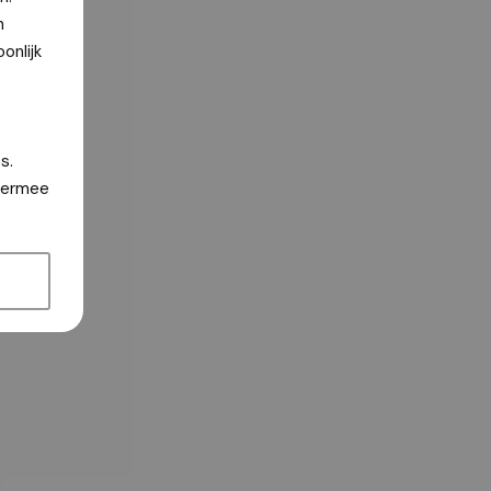
n
onlijk
s.
hiermee