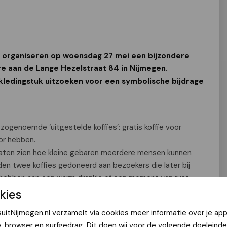
 organiseren op
woensdag 27 mei
een bijzondere
re aan de Lange Hezelstraat 84 in Nijmegen.
kledingstuk uitzoeken voor een symbolische bijdrage
ogenoemde ‘uitgestelde koffies’: gratis koffie voor
or hebben.
laten zien hoe kleine gebaren meerdere mensen kunnen
den twee koffies gedoneerd aan bezoekers die later bij
hebben aan een warm drankje of een moment van rust.
tiefnemers): “Eén kledingstuk zorgt voor drie blije mensen,
kies
 naar huis te nemen, en twee andere mensen krijgen later
uitNijmegen.nl verzamelt via cookies meer informatie over je app
e, browser en surfgedrag. Dit doen wij voor de volgende doeleinde