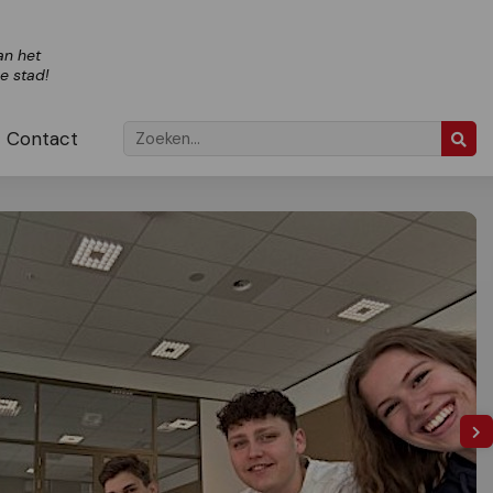
an het
ze stad!
Contact