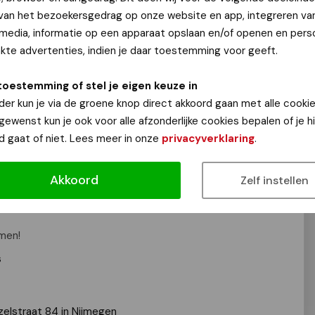
 van het bezoekersgedrag op onze website en app, integreren va
re Store in Nijmegen en draait om tweedehands kleding en
 media, informatie op een apparaat opslaan en/of openen en perso
koffie en thee gratis voor alle bezoekers.
te advertenties, indien je daar toestemming voor geeft.
ratis Piggy-punten, waarmee gespaard kan worden voor
toestemming of stel je eigen keuze in
van ReShare: “Dit initiatief past goed bij waar onze stores
der kun je via de groene knop direct akkoord gaan met alle cookie
er de aandachty brengen, maar ook combineren met
 gewenst kun je ook voor alle afzonderlijke cookies bepalen of je 
d gaat of niet. Lees meer in onze
privacyverklaring
.
Akkoord
Zelf instellen
studenten van Avans Academie. De actie maakt onderdeel
m maatschappelijke impact, duurzaamheid en sociale
men!
s
elstraat 84 in Nijmegen