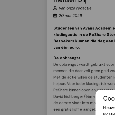
Van onze redactie
20 mei 2026
Studenten van Avans Academie
kledingactie in de ReShare Sto
Bezoekers kunnen die dag een 
van één euro.
De opbrengst
De opbrengst wordt gebruikt voor z
mensen die daar zelf geen geld vo
Met de actie willen de studenten 
helpen. Voor ieder kledingstuk wor
ReShare binnenlopen en behoefte 
David Eichberger (één van de initia
Coo
de eerste vindt iets moois om mee
Nieuws
een gratis koffie aangeboden.”
locati