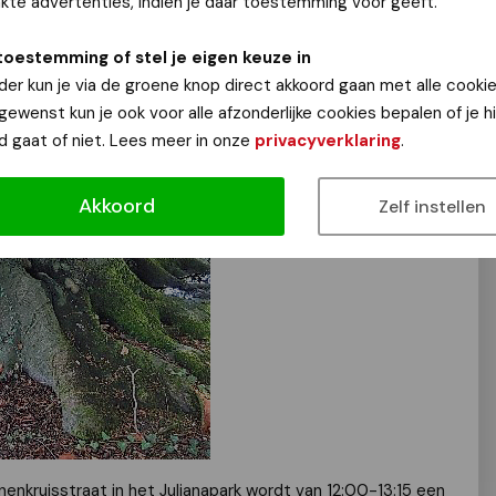
te advertenties, indien je daar toestemming voor geeft.
eid om deel te nemen aan de rondleidingen van stichting In
graafplaatsen in Nijmegen-oost. De rondleidingen zijn
toestemming of stel je eigen keuze in
lkom.
der kun je via de groene knop direct akkoord gaan met alle cookie
 gewenst kun je ook voor alle afzonderlijke cookies bepalen of je 
d gaat of niet. Lees meer in onze
privacyverklaring
.
Akkoord
Zelf instellen
nkruisstraat in het Julianapark wordt van 12:00-13:15 een