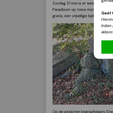
gemaak
Zondag 31 mei is er weer gelegenh
Paradisum op twee monumentale be
Geef 
gratis, een vrijwillige bijdrage is we
Hieron
Indien
akkoor
Op de gesloten begraafplaats Stene