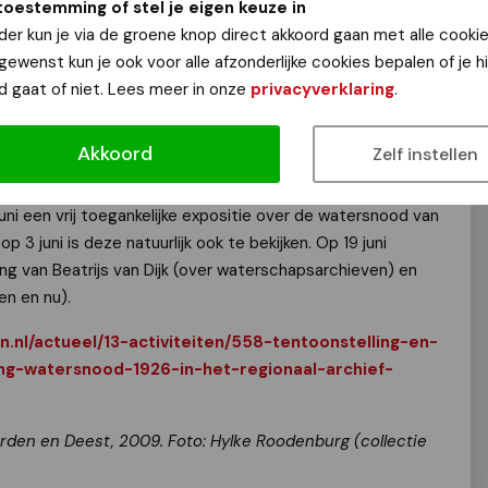
toestemming of stel je eigen keuze in
der kun je via de groene knop direct akkoord gaan met alle cookie
 gewenst kun je ook voor alle afzonderlijke cookies bepalen of je 
n maak er een lunch-activiteit van: voor koffie en thee
d gaat of niet. Lees meer in onze
privacyverklaring
.
odig en de toegang is vrij (woensdag 3 juni: 12.30 uur tot
 heeft aan vele publicaties meegewerkt, en heeft zich
d van ons erfgoed, onder andere voor stoomgemaal De
Akkoord
Zelf instellen
uni een vrij toegankelijke expositie over de watersnood van
p 3 juni is deze natuurlijk ook te bekijken. Op 19 juni
ing van Beatrijs van Dijk (over waterschapsarchieven) en
n en nu).
n.nl/actueel/13-activiteiten/558-tentoonstelling-en-
ng-watersnood-1926-in-het-regionaal-archief-
erden en Deest, 2009. Foto: Hylke Roodenburg (collectie