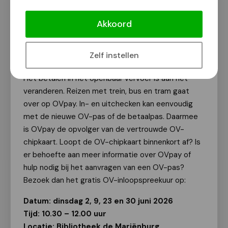
Openbaar Vervoer-spreekuur: Op reis
met de nieuwe OV-pas
Akkoord
Van onze redactie
19 mei 2026
Zelf instellen
Het betalen in het openbaar vervoer is aan het
veranderen. Reizen met trein, bus en tram gaat
over op OVpay. In- en uitchecken kan eenvoudig
met de nieuwe OV-pas of de betaalpas. Daarmee
is OVpay de opvolger van de vertrouwde OV-
chipkaart. Loopt de OV-chipkaart binnenkort af? Is
er behoefte aan meer informatie over OVpay of
hulp nodig bij het aanvragen van een OV-pas?
Bezoek dan het gratis OV-inloopspreekuur op:
Datum: dinsdag 2, 9, 23 en 30 juni 2026
Tijd: 10.30 – 12.00 uur
Locatie: Bibliotheek de Mariënburg,