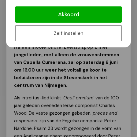
Choral Evensong in de Stevenskerk
met capella Cumerana
Akkoord
Van onze redactie
18 mei 2026
Zelf instellen
Na een mooie Choral Evensong op 2 mei
jongstleden, met alleen de vrouwenstemmen
van Capella Cumerana, zal op zaterdag 6 juni
om 16.00 uur weer het voltallige koor te
beluisteren zijn in de Stevenskerk in het
centrum van Nijmegen.
Als introitus-lied klinkt ‘
Oculi omnium’
van de 100
jaar geleden overleden Ierse componist Charles
Wood. De vaste gezongen gebeden,
preces and
responses,
zijn van de Engelse componist Peter
Nardone. Psalm 33 wordt gezongen in de vorm van
een Anglicaanse chant gecomponeerd door Peter