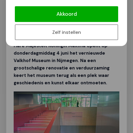
Koningin Máxima opent op 4 juni
Valkhof Museum in Nijmegen
Akkoord
Van onze redactie
7 mei 2026
Zelf instellen
Hare Majesteit Koningin Máxima opent op
donderdagmiddag 4 juni het vernieuwde
Valkhof Museum in Nijmegen
.
Na een
grootschalige renovatie en verduurzaming
keert het museum terug als een plek waar
geschiedenis en kunst elkaar
ontmoeten.