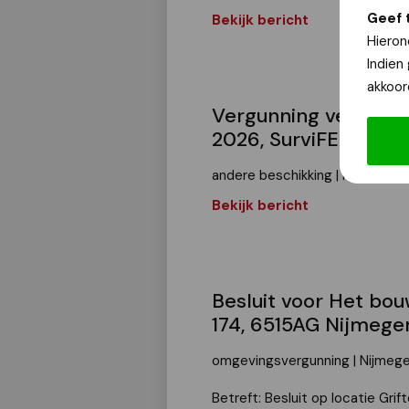
Geef 
Bekijk bericht
Hieron
Indien
akkoor
Vergunning verleend
2026, SurviFELrun 2
andere beschikking | Nijmegen
Bekijk bericht
Besluit voor Het bou
174, 6515AG Nijmege
omgevingsvergunning | Nijmeg
Betreft: Besluit op locatie Grif