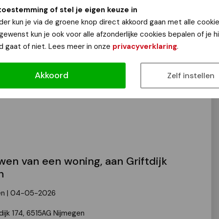
toestemming of stel je eigen keuze in
der kun je via de groene knop direct akkoord gaan met alle cookie
 gewenst kun je ook voor alle afzonderlijke cookies bepalen of je 
d gaat of niet. Lees meer in onze
privacyverklaring
.
 - evenementenvergunning - 17 mei
026 - Park Brakkenstein te Nijmegen
Akkoord
Zelf instellen
 | 04-05-2026
wen van een woning, aan Griftdijk
n
en | 04-05-2026
tdijk 174, 6515AG Nijmegen