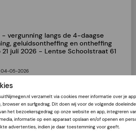
 - vergunning langs de 4-daagse
ing, geluidsontheffing en ontheffing
 21 juli 2026 - Lentse Schoolstraat 61
 | 04-05-2026
kies
uitNijmegen.nl verzamelt via cookies meer informatie over je app
e, browser en surfgedrag. Dit doen wij voor de volgende doeleinde
d - evenementenvergunning -
 van het bezoekersgedrag op onze website en app, integreren va
 media, informatie op een apparaat opslaan en/of openen en perso
2026 - Waalplein te Nijmegen
te advertenties, indien je daar toestemming voor geeft.
 | 04-05-2026