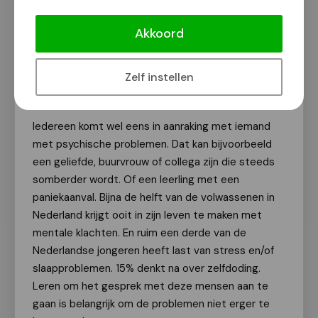
Cursusaanbod Mental Health First Aid,
Eerste hulp bij psychische problemen
Akkoord
regio Gelderland zuid in juni
Van onze redactie
Zelf instellen
8 april 2026
Iedereen komt wel eens in aanraking met iemand
met psychische problemen. Dat kan bijvoorbeeld
een geliefde, buurvrouw of collega zijn die steeds
somberder wordt. Of een leerling met een
paniekaanval. Bijna de helft van de volwassenen in
Nederland krijgt ooit in zijn leven te maken met
mentale klachten. En ruim een derde van de
Nederlandse jongeren heeft last van stress en/of
slaapproblemen. 15% denkt na over zelfdoding.
Leren om het gesprek met deze mensen aan te
gaan is belangrijk om de problemen niet erger te