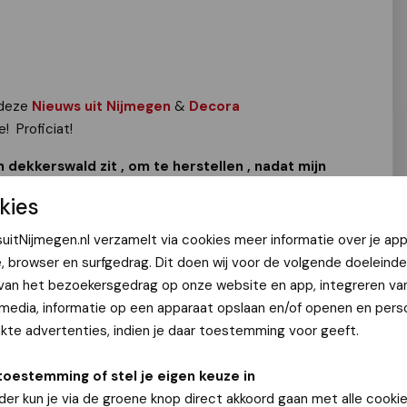
 deze
Nieuws uit Nijmegen
&
Decora
! Proficiat!
n dekkerswald zit , om te herstellen , nadat mijn
houd van bloemen 🌹🌹”
kies
j Decora Bloemdecoraties aan de Koningstraat 14, 6511 LB
uitNijmegen.nl verzamelt via cookies meer informatie over je app
ophalen.
e, browser en surfgedrag. Dit doen wij voor de volgende doeleinde
le telefoon en neem ook je legitimatie mee!
 van het bezoekersgedrag op onze website en app, integreren va
 media, informatie op een apparaat opslaan en/of openen en perso
te advertenties, indien je daar toestemming voor geeft.
toestemming of stel je eigen keuze in
der kun je via de groene knop direct akkoord gaan met alle cookie