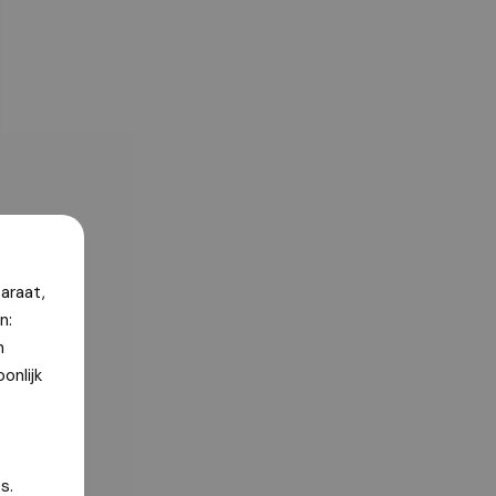
araat,
n:
n
onlijk
s.