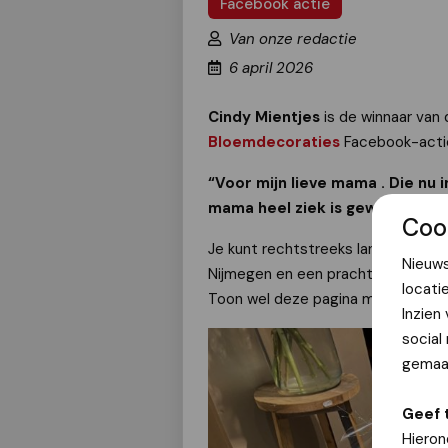
Facebook actie
Van onze redactie
6 april 2026
Cindy Mientjes
is de winnaar van
Bloemdecoraties
Facebook-actie
“Voor mijn lieve mama . Die nu i
mama heel ziek is geweest, ze 
Coo
Je kunt rechtstreeks langsgaan bi
Nieuws
Nijmegen en een prachtig boeket 
locati
Toon wel deze pagina met je mobie
Inzien
social
gemaak
Geef 
Hieron