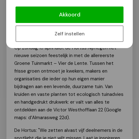
Groene Tuinmarkt in de Hortus: Vier
de lente
Akkoord
Van onze redactie
4 april 2026
Zelf instellen
Op zondag 19 april luidt de Hortus Nijmegen het
nieuwe seizoen feestelijk in met de allereerste
Groene Tuinmarkt – Vier de Lente. Tussen het
frisse groen ontmoet je kwekers, makers en
organisaties die ieder op hun eigen manier
bijdragen aan een levende, duurzame tuin. Van
kruiden en vaste planten tot ecologisch tuinadvies
en handgedrukt drukwerk: er valt van alles te
ontdekken aan de Victor Westhofflaan 22 (Google
maps: d’Almarasweg 22d).
De Hortus: "We zetten alvast vijf deelnemers in de
spotlight die je niet wilt missen. Laat je inspireren,