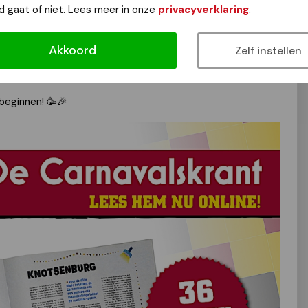
d gaat of niet. Lees meer in onze
privacyverklaring
.
 lezen, plannen en vooral alvast in de stemming komen. Want
Knotsenburg simpelweg niet compleet!
Akkoord
Zelf instellen
e Carnavalskrant nu online op:
l beginnen!
🥳🎉