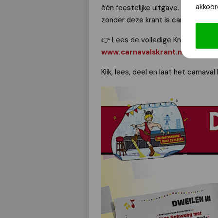
akkoor
één feestelijke uitgave. Bladeren,
zonder deze krant is carnaval in 
👉
Lees de volledige Knotsenburgs
www.carnavalskrant.nl
Klik, lees, deel en laat het carnava