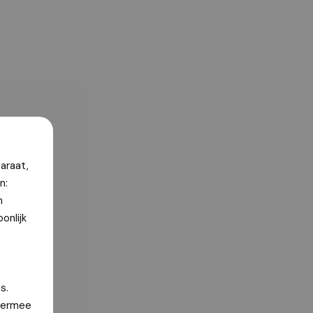
araat,
n:
n
onlijk
s.
hiermee