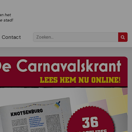
an het
ze stad!
Contact