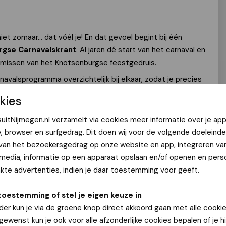
iet zomaar… dat vóél je! En dat gevoel begint bij één
gse Carnavalskrant
. Al jaren dé start van het carnaval en
l missen van het Knotsenburgse feestgedruis.
rnavalsprogramma overzichtelijk bij elkaar, zodat je precies
aat je meenemen door de persoonlijke verhalen en
kies
Jeugdprins Rover I
, duik in de achtergrondverhalen over
dek waarom onze tradities al generaties lang zo
uitNijmegen.nl verzamelt via cookies meer informatie over je app
e, browser en surfgedrag. Dit doen wij voor de volgende doeleinde
 van het bezoekersgedrag op onze website en app, integreren va
or de Nijmeegse dweilorkesten die de straten laten swingen
 media, informatie op een apparaat opslaan en/of openen en perso
eiten. Van de feestelijke
25e editie van Ga mee van Café
te advertenties, indien je daar toestemming voor geeft.
ari
tot de kleurrijke
Peeman Stadsoptocht op zondag 15
oorbij in de krant. En uiteraard ontbreekt ook een woord van
toestemming of stel je eigen keuze in
der kun je via de groene knop direct akkoord gaan met alle cookie
 gewenst kun je ook voor alle afzonderlijke cookies bepalen of je 
lskrant brengt het hele Knotsenburgse carnaval samen in