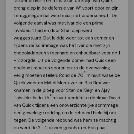
Mulder en Ivar Temmink. Stan de Kleijn van Quick
drong diep in de defensie van W’ voort door en zijn
teruggelegde bal werd maar net onderschept. De
volgende aanval was met Ivar die een prima
invalbeurt had en door Stan diep werd
weggestuurd. Dat leidde weer tot een corner en
tijdens de scrimmage was het Ivar die met zijn
chocoladebeen steenhard en onhoudbaar voor de 1
- 2 zorgde. Uit de volgende corner had Quick een
doelpunt moeten scoren en zo de overwinning
e
veilig moeten stellen. Rond de 70
minuut wisselde
Quick weer en Mahdi Montazer en Bas Brouwer
kwamen in de ploeg voor Stan de Kleijn en Ajay
e
Tahalele. In de 75
minuut verrichtte doelman David
van Quick tijdens een onoverzichtelijke scrimmage
een geweldige redding en de rebound hield hij ook
tegen. De volgende rebound was hem te machtig
en werd de 2 - 2 binnen geschoten. Een paar