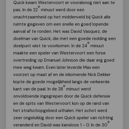
Quick kwam Westervoort er vooralsnog niet aan te
e
pas. In de 22
minuut werd door een
onachtzaamheid op het middenveld bij Quick alle
ruimte gegeven om een snelle en goed lopende
aanval af te ronden. Het was David Vasquez, de
doelman van Quick, die met een goede redding een
e
doelpunt wist te voorkomen. In de 24
minuut
maakte een speler van Westervoort een forse
overtreding op Emanuel Johnson die daar erg goed
mee weg kwam. Even later leverde Max een
voorzet op maat af en de inkomende Nick Dekker
kopte de goede mogelijkheid langs de verkeerde
e
kant van de paal. In de 28
minuut werd
onvoldoende ingegrepen door de Quick defensie
en de spits van Westervoort kon op de rand van
het strafschopgebied uithalen. Het schot werd
zeer ongelukkig door een Quick speler van richting
e
veranderd en David was kansloos 1 - 0. In de 30