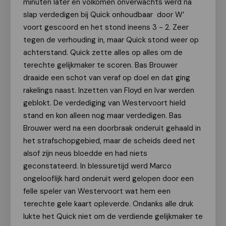
minuten later en volkomen onverwachts werd na
slap verdedigen bij Quick onhoudbaar door W’
voort gescoord en het stond ineens 3 - 2. Zeer
tegen de verhouding in, maar Quick stond weer op
achterstand. Quick zette alles op alles om de
terechte gelijkmaker te scoren. Bas Brouwer
draaide een schot van veraf op doel en dat ging
rakelings naast. Inzetten van Floyd en Ivar werden
geblokt. De verdediging van Westervoort hield
stand en kon alleen nog maar verdedigen. Bas
Brouwer werd na een doorbraak onderuit gehaald in
het strafschopgebied, maar de scheids deed net
alsof zijn neus bloedde en had niets
geconstateerd. In blessuretijd werd Marco
ongelooflijk hard onderuit werd gelopen door een
felle speler van Westervoort wat hem een
terechte gele kaart opleverde. Ondanks alle druk
lukte het Quick niet om de verdiende gelijkmaker te