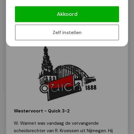
Voetbal: Quick wint wéér niet
Akkoord
Verslag: Wil Oteman | Fotograaf elftalfoto:
Rogier Knoben
2 februari 2026
Zelf instellen
Westervoort - Quick 3-2
W. Wannet was vandaag de vervangende
scheidsrechter van R. Kroessen uit Nijmegen. Hij