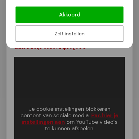
Used Products wenst iedereen een
gezond en gelukkig 2026!
Akkoord
Van onze redactie
3 januari 2026
Zelf instellen
www.usedproductsnijmegen.nl
Je cookie instellingen blokkeren
content van sociale media.
Pas hier je
instellingen aan
om YouTube video´s
te kunnen afspelen.