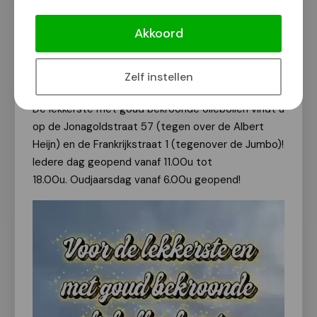
De lekkerste oliebollen vindt u in
Nijmegen-Noord!
Akkoord
Van onze redactie
27 december 2025
Zelf instellen
De lekkerste met goud bekroonde oliebollen vindt u
op de Jonagoldstraat 57 (tegen over de Albert
Heijn) en de
Frankrijkstraat 1 (tegenover de Jumbo)!
Iedere dag geopend vanaf 11.00u tot
18.00u.
Oudjaarsdag vanaf 6.00u geopend!