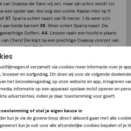
l van Ouaissa die Sano vrij zet, maar zijn schot wordt tot
sa een speler aan, dus nog een corner. Kaplan mist op 5
s!!
37.
Sparta schiet naast van 16 meter. 't Iis weer zo’n
en aan beide kanten!
39.
Weer schiet Sparta naast. Die
regenachtige Goffert.
44.
Linssen raakt een hoofd in plaats
van Chery! Die kopt na een prachtige Ouaissa voorzet van
esnaam mogelijk!
48.
Dat is toch een penalty Oostrom?!
kies
! De VAR komt erbij en het wordt natuurlijk.. een penalty!
uitNijmegen.nl verzamelt via cookies meer informatie over je app
eer 11 kansen en scoren daaruit 2 maal. Dus weinig
e, browser en surfgedrag. Dit doen wij voor de volgende doeleinde
ee, nieuwe droge shirts aan en er weer direct opklappen.
 van het bezoekersgedrag op onze website en app, integreren va
agen!
 media, informatie op een apparaat opslaan en/of openen en perso
te advertenties, indien je daar toestemming voor geeft.
toestemming of stel je eigen keuze in
der kun je via de groene knop direct akkoord gaan met alle cookie
 gewenst kun je ook voor alle afzonderlijke cookies bepalen of je 