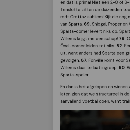
en dat is prima! Niet een 2-0 of 3
Tenslotte zitten de duizenden toe
redt Crettaz subliem! Kijk die nog
van Sparta.
69.
Shiogai, Proper en
Sparta-corner levert niks op. Spar
Willems krijgt me een schop!
79.
Ö
Önal-corner leiden tot niks.
82.
Ee
uit, want anders had Sparta een g
gevolgen.
87.
Fonville komt voor S
Willems daar te laat ingreep.
90.
W
Sparta-speler.
En dan is het afgelopen en winne
laten zien dat we structureel in d
aanvallend voetbal doen, want train