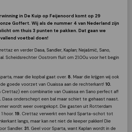
winning in De Kuip op Feijenoord komt op 29
nze Goffert. Wij als de nummer 4 van Nederland zijn
plicht om thuis 3 punten te pakken. Dat gaan we
nvallend voetbal doen!
rettaz en verder
Dasa, Sandler, Kaplan; Nejašmić, Sano,
al
. Scheidsrechter Oostrom fluit om 21.00u voor het begin
Sparta, maar die kopbal gaat over.
8.
Maar die krijgen wij ook
 de goede voorzet van Ouaissa aan de rechterkant!
10.
 Crettaz) een combinatie van Ouaissa en Sano perfect af!
.
Dasa onderschept een bal maar schiet te gehaast naast.
orner wordt weer overgekopt. Die gasten uit Rotterdam
1 hoor.
19.
Crettaz verwerkt een hard Sparta-schot tot
linkerkant langs, maar kan net niet de keeper pakken! Die
oor Sandler.
31.
Geel voor Sparta, want Kaplan wordt in de