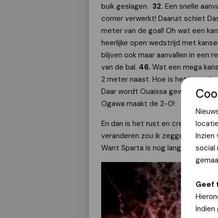
buik geslagen.
32.
Een snelle aanva
corner verwerkt! Daaruit schiet Da
meter van de goal! Oh wat een kan
heerlijke open wedstrijd met kans
blijven ook maar aanvallen in een 
van de bal.
46.
Wat een mega kans 
2 meter naast. Hoe is het in vred
Coo
Daar wordt Ouaissa gewoon gevloerd
Ogawa maakt de 2-0!
Nieuws
En dan is het rust en creëren we w
locati
veranderen zou ik zeggen. Kupke th
Inzien
Want Sparta is nog lang niet versl
social
gemaak
Geef 
Hieron
Indien