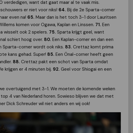
-0 verdedigen, want dat gaat maar al te vaak mis.
schouwers er niet voor niks!
64.
Bij de 2e Sparta-corner
 maar even na!
65.
Maar dan is het toch 3-1 door Lauritsen
 Willems komen voor Ogawa, Kaplan en Linssen.
71.
Een
ta wisselt ook 2 spelers.
75.
Sparta krijgt geel, want
nal schiet hoog over.
80.
Een Kaplan-corner en dan een
n Sparta-corner wordt ook niks.
83.
Crettaz komt prima
rote kans gehad. Super!
85.
Een Önal-corner heeft geen
andler.
88.
Crettaz pakt een schot van Sparta omdat
e krijgen er 4 minuten bij.
92.
Geel voor Shiogai en een
n we overtuigend met 3-1. We moeten de komende weken
e top 4 van Nederland horen. Sowieso blijven we dat met
er Dick Schreuder wil niet anders en wij ook!