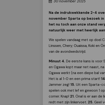
30 november 2025
Na de indrukwekkende 2-4 over
november Sparta op bezoek in o
het nu toch aan onze stand ver
natuurlijk weer met heerlijk aa
We spelen vandaag met op doel C
Linssen, Chery; Ouaissa, Koki en Ön
van de avondwedstrijd.
Minuut 4.
De eerste kans is voor 
en Ogawa kopt maar net naast, na
Ogawa werkt (na een diepe bal van
Het is al 1-0 en een prima start!
14
Jammer zeg!
15.
Uit een Sparta-c
spelen ook met lef en gewoon 1 op 
corner. Knap!
21.
Önal is er aan de 
redt met zijn linkervoet.
25.
Geel v