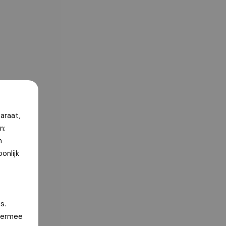
araat,
n:
n
onlijk
s.
hiermee