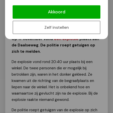
Politie zoekt getuigen van explosie bij
winkel
Akkoord
Van onze redactie
24 november 2025
Zelf instellen
Op 17 november vond
een explosie
plaats aan
de Daalseweg. De politie roept getuigen op
zich te melden.
De explosie vond rond 20:40 uur plaats bij een
winkel. De twee personen die er mogelijk bij
betrokken zijn, waren in het donker gekleed. Ze
kwamen uit de richting van de begraafplaats en
liepen naar de winkel. Het is onbekend hoe en
waarnaartoe zij gevlucht zijn na de explosie. Bij de
explosie raakte niemand gewond.
De politie roept getuigen van de explosie op zich