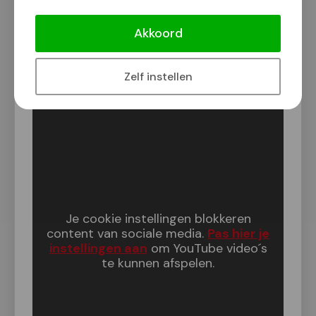
De Repaircafés van november 2025 in
Nijmegen e.o.
Akkoord
Van onze redactie
4 november 2025
Zelf instellen
Je cookie instellingen blokkeren
content van sociale media.
Pas hier je
instellingen aan
om YouTube video´s
te kunnen afspelen.