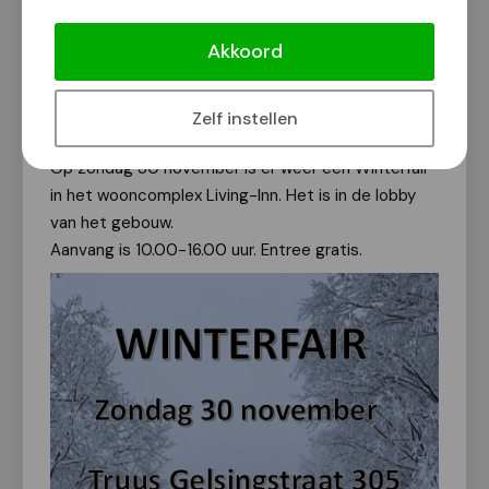
Gezellige Winterfair in wooncomplex
Living-Inn op 30 november
Akkoord
Van onze redactie
3 november 2025
Zelf instellen
Op zondag 30 november is er weer een Winterfair
in het wooncomplex Living-Inn. Het is in de lobby
van het gebouw.
Aanvang is 10.00-16.00 uur. Entree gratis.