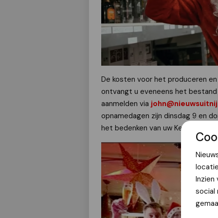
De kosten voor het produceren en p
ontvangt u eveneens het bestand v
aanmelden via
john@nieuwsuitni
opnamedagen zijn dinsdag 9 en don
het bedenken van uw Kerstvideo 2
Coo
Nieuws
locati
Inzien
social
gemaak