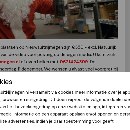
laatsen op Nieuwsuitnijmegen zijn €350,- excl. Natuurlijk
an de video voor posting op de eigen media. U kunt zich
jmegen.nl
of even bellen met
0621424309
. De
derdag 11 december. We wensen u alvast veel voorpret bij
025!
kies
uitNijmegen.nl verzamelt via cookies meer informatie over je app
e, browser en surfgedrag. Dit doen wij voor de volgende doeleinde
 van het bezoekersgedrag op onze website en app, integreren va
 media, informatie op een apparaat opslaan en/of openen en perso
te advertenties, indien je daar toestemming voor geeft.