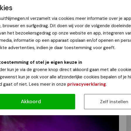
kies
uitNijmegen.nl verzamelt via cookies meer informatie over je app
e, browser en surfgedrag. Dit doen wij voor de volgende doeleinde
26, barst het leukste festival van Nijmegen weer
 van het bezoekersgedrag op onze website en app, integreren va
 Deze keer voor het eerst op de spiksplinternieuwe
 media, informatie op een apparaat opslaan en/of openen en perso
te advertenties, indien je daar toestemming voor geeft.
n de rand van het park, bij het sfeervolle
toestemming of stel je eigen keuze in
 festival plaatsvindt. "Maar voordat het zover is, zoeken
der kun je via de groene knop direct akkoord gaan met alle cookie
f, humor en een knipoog! Op zaterdag 14 maart 2026 vindt
 gewenst kun je ook voor alle afzonderlijke cookies bepalen of je 
rg – huis voor de kunsten – in Nijmegen. Durf jij het aan om
d gaat of niet. Lees meer in onze
privacyverklaring
.
zinggehalte, presentatie (met een knipoog!), muzikaliteit
rote podium? Dan is dit jouw moment!"
Akkoord
Zelf instellen