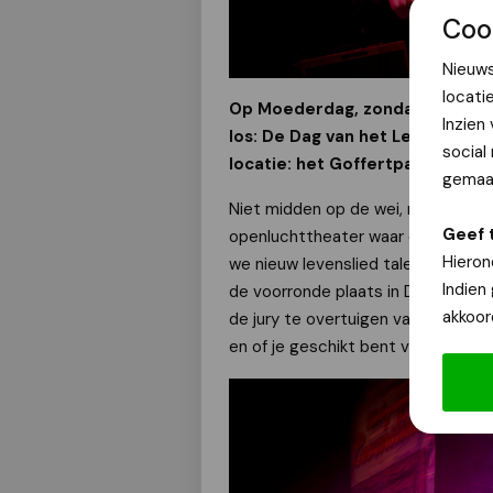
Coo
Nieuws
locati
Op Moederdag, zondag 10 mei 20
Inzien
los: De Dag van het Levenslied!
social
locatie: het Goffertpark.
gemaak
Niet midden op de wei, maar knus aa
Geef 
openluchttheater waar ook het Nest
Hieron
we nieuw levenslied talent met le
Indien
de voorronde plaats in De Lindenbe
akkoor
de jury te overtuigen van jouw mee
en of je geschikt bent voor het g