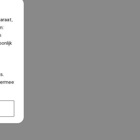
araat,
n:
n
onlijk
s.
hiermee