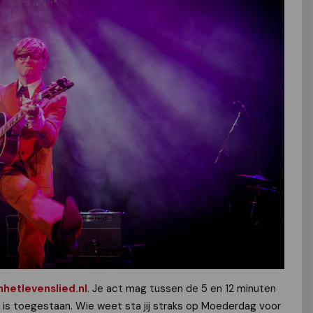
etlevenslied.nl
. Je act mag tussen de 5 en 12 minuten
is toegestaan. Wie weet sta jij straks op Moederdag voor