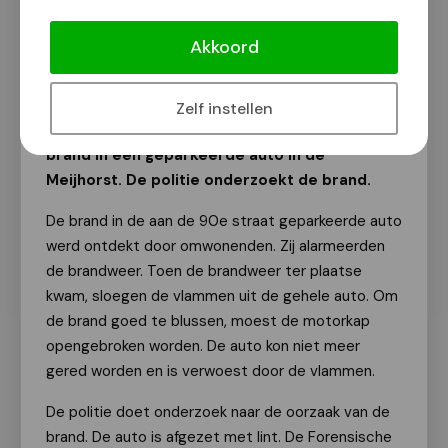
Auto uitgebrand in Meijhorst
Akkoord
Van onze redactie
28 oktober 2025
Zelf instellen
Afgelopen nacht ontstond even voor 1 uur
brand in een geparkeerde auto in de
Meijhorst. De politie onderzoekt de brand.
De brand in de aan de 90e straat geparkeerde auto
werd ontdekt door omwonenden. Zij alarmeerden
de brandweer. Toen de brandweer ter plaatse
kwam, sloegen de vlammen uit de gehele auto. Om
de brand goed te blussen, moest de motorkap
opengebroken worden. De auto kon niet meer
gered worden en is verwoest door de vlammen.
De politie doet onderzoek naar de oorzaak van de
brand. De auto is afgezet met lint. De Forensische