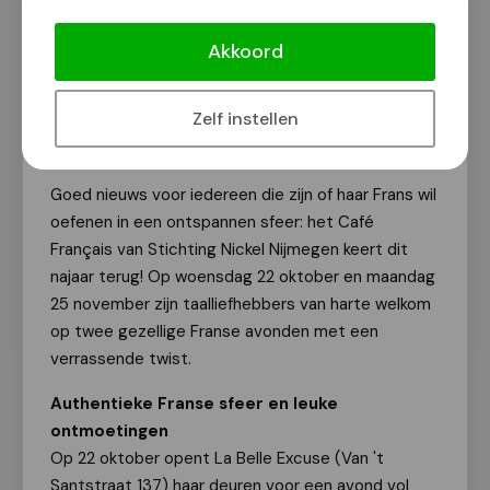
Stichting Nickel Nijmegen brengt
Frans en gezelligheid samen in het
Akkoord
'Café Français'
Van onze redactie
Zelf instellen
17 oktober 2025
Goed nieuws voor iedereen die zijn of haar Frans wil
oefenen in een ontspannen sfeer: het Café
Français van Stichting Nickel Nijmegen keert dit
najaar terug! Op woensdag 22 oktober en maandag
25 november zijn taalliefhebbers van harte welkom
op twee gezellige Franse avonden met een
verrassende twist.
Authentieke Franse sfeer en leuke
ontmoetingen
Op 22 oktober opent La Belle Excuse (Van 't
Santstraat 137) haar deuren voor een avond vol