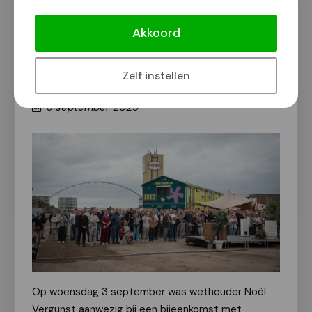
[Foto's] Gemeentelijke aandacht voor
nieuwbouwproject Iris in het
Akkoord
Waalfront
Van onze redactie | Fotograaf: Patricia van den
Zelf instellen
Heuvel
3 september 2025
Op woensdag 3 september was wethouder Noël
Vergunst aanwezig bij een bijeenkomst met