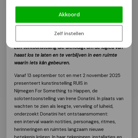
RUIS presenteert solotentoonstelling
For Something to Happen
Akkoord
Van onze redactie
29 augustus 2025
Zelf instellen
Een tentoonstelling die uitnodigt om de logica van
haast los te laten en te verblijven in een ruimte
waarin iets kán gebeuren.
Vanaf 13 september tot en met 2 november 2025
presenteert kunstinstelling RUIS in
Nijmegen For Something to Happen, de
solotentoonstelling van Irene Donatini. In plaats van
wachten te zien als leegte, verveling of luiheid,
onderzoekt Donatini het ontstaansmoment:
een interval waarin notities, personages, ritmes,
herinneringen en ruimtes langzaam nieuwe
betekenis krijgen. In haar tekeningen, installaties en