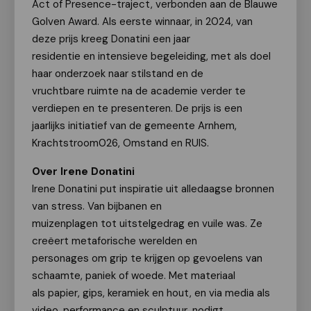
Act of Presence-traject, verbonden aan de Blauwe
Golven Award. Als eerste winnaar, in 2024, van
deze prijs kreeg Donatini een jaar
residentie en intensieve begeleiding, met als doel
haar onderzoek naar stilstand en de
vruchtbare ruimte na de academie verder te
verdiepen en te presenteren. De prijs is een
jaarlijks initiatief van de gemeente Arnhem,
Krachtstroom026, Omstand en RUIS.
Over Irene Donatini
Irene Donatini put inspiratie uit alledaagse bronnen
van stress. Van bijbanen en
muizenplagen tot uitstelgedrag en vuile was. Ze
creëert metaforische werelden en
personages om grip te krijgen op gevoelens van
schaamte, paniek of woede. Met materiaal
als papier, gips, keramiek en hout, en via media als
video, performance en sculptuur, nodigt