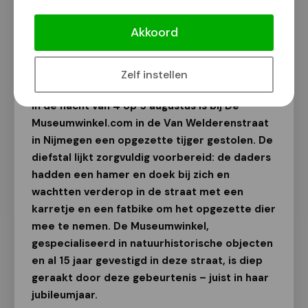
Kostbare opgezette tijger gestolen
bij De Museumwinkel
Akkoord
Van onze redactie
12 augustus 2025
Zelf instellen
In de nacht van 4 op 5 augustus is bij De
Museumwinkel.com in de Van Welderenstraat
in Nijmegen een opgezette tijger gestolen. De
diefstal lijkt zorgvuldig voorbereid: de daders
hadden een hamer en doek bij zich en
wachtten verderop in de straat met een
karretje en een fatbike om het opgezette dier
mee te nemen. De Museumwinkel,
gespecialiseerd in natuurhistorische objecten
en al 15 jaar gevestigd in deze straat, is diep
geraakt door deze gebeurtenis – juist in haar
jubileumjaar.