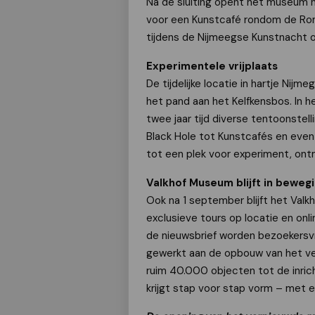
Na de sluiting opent het museum n
voor een Kunstcafé rondom de Ro
tijdens de Nijmeegse Kunstnacht
Experimentele vrijplaats
De tijdelijke locatie in hartje Ni
het pand aan het Kelfkensbos. In
twee jaar tijd diverse tentoonstell
Black Hole tot Kunstcafés en even
tot een plek voor experiment, ont
Valkhof Museum blijft in beweg
Ook na 1 september blijft het Valk
exclusieve tours op locatie en onli
de nieuwsbrief worden bezoekersv
gewerkt aan de opbouw van het ve
ruim 40.000 objecten tot de inric
krijgt stap voor stap vorm – met ee