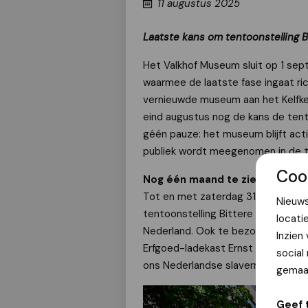
11 augustus 2025
Laatste kans om tentoonstelling B
Het Valkhof Museum sluit op 1 septe
waarmee de laatste fase ingaat ri
vernieuwde museum aan het Kelfke
eind augustus nog de kans de tento
géén pauze: het museum blijft acti
publiek wordt meegenomen in de t
Coo
Nog één maand te zien
Tot en met zaterdag 31 augustus 
Nieuws
tentoonstelling Bittere Oogst te z
locati
Nederland. Ook te bezoeken: Offe
Inzien
Erfgoed-ladekast Ernst en Luim, e
social
ons Nederlandse slavernijverlede
gemaak
Geef 