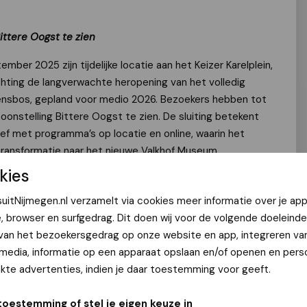
ittere Oogst te zien
mber 2025 zijn tijdelijke locatie aan het Keizer Karelplein,
chting de langverwachte heropening van het volledig
nsbos, gepland voor medio 2026. Bezoekers hebben tot
onstelling Bittere Oogst te zien. De sluiting betekent
ef met programma’s op locatie en online, waarin het
ransformatie naar het nieuwe Valkhof Museum.
kies
krijgen bezoekers nog de kans om de indrukwekkende
uitNijmegen.nl verzamelt via cookies meer informatie over je app
ien, over het gedeelde slavernijverleden van Suriname en
e, browser en surfgedrag. Dit doen wij voor de volgende doeleinde
ren aan de goden in Herwen-Hemeling, de Radboud
 van het bezoekersgedrag op onze website en app, integreren va
n een deel van het participatieve kunstproject Draden van
 media, informatie op een apparaat opslaan en/of openen en perso
n – dat samen met bezoekers wordt opgebouwd.
te advertenties, indien je daar toestemming voor geeft.
toestemming of stel je eigen keuze in