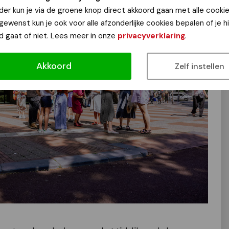
der kun je via de groene knop direct akkoord gaan met alle cookie
 gewenst kun je ook voor alle afzonderlijke cookies bepalen of je 
d gaat of niet. Lees meer in onze
privacyverklaring
.
Akkoord
Zelf instellen