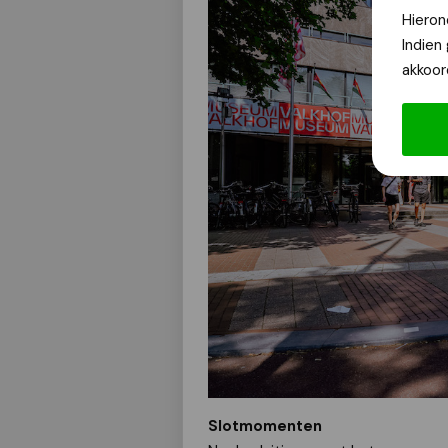
Hieron
Indien
akkoor
Slotmomenten