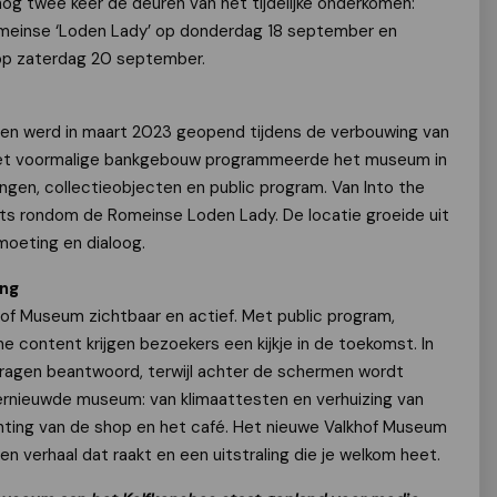
og twee keer de deuren van het tijdelijke onderkomen:
meinse ‘Loden Lady’ op donderdag 18 september en
 op zaterdag 20 september.
jmegen werd in maart 2023 geopend tijdens de verbouwing van
 het voormalige bankgebouw programmeerde het museum in
ingen, collectieobjecten en public program. Van Into the
ts rondom de Romeinse Loden Lady. De locatie groeide uit
moeting en dialoog.
ing
hof Museum zichtbaar en actief. Met public program,
ne content krijgen bezoekers een kijkje in de toekomst. In
ragen beantwoord, terwijl achter de schermen wordt
rnieuwde museum: van klimaattesten en verhuizing van
hting van de shop en het café. Het nieuwe Valkhof Museum
n verhaal dat raakt en een uitstraling die je welkom heet.