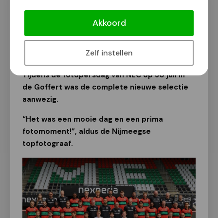
De prachtige NEC teamfoto van
Geert Timmer.
Akkoord
Fotograaf Geert Timmer
30 juli 2025
Zelf instellen
Tijdens de fotopersdag van NEC op 30 juli in
de Goffert was de complete nieuwe selectie
aanwezig.
“Het was een mooie dag en een prima
fotomoment!”, aldus de Nijmeegse
topfotograaf.