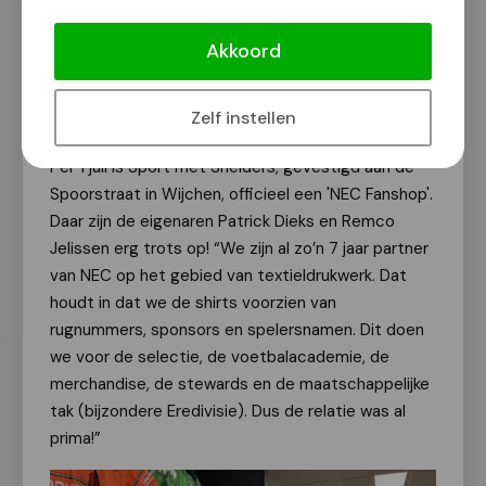
Sport met Snelders trots op NEC
Fanshop-status!
Akkoord
Van onze redactie
22 juli 2025
Zelf instellen
Per 1 juli is Sport met Snelders, gevestigd aan de
Spoorstraat in Wijchen, officieel een 'NEC Fanshop'.
Daar zijn de eigenaren Patrick Dieks en Remco
Jelissen erg trots op! “We zijn al zo’n 7 jaar partner
van NEC op het gebied van textieldrukwerk. Dat
houdt in dat we de shirts voorzien van
rugnummers, sponsors en spelersnamen. Dit doen
we voor de selectie, de voetbalacademie, de
merchandise, de stewards en de maatschappelijke
tak (bijzondere Eredivisie). Dus de relatie was al
prima!”