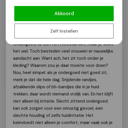
Zo belangrijk is de juiste maat
ondergoed voor vrouwen
Akkoord
Van onze redactie
22 juli 2025
Zelf instellen
Ondergoed. Je ziet het meestal niet, maar je voelt
het wel. Toch besteden veel vrouwen er nauwelijks
aandacht aan. Want ach, het zit toch onder je
kleding? Waarom zou je daar moeite voor doen?
Nou, heel simpel: als je ondergoed niet goed zit,
merk je dat de hele dag. Snijdende randjes,
afzakkende slips of bh-bandjes die in je huid
trekken, daar wordt niemand vrolijk van. En het blijft
niet alleen bij irritatie. Slecht zittend ondergoed
kan ook zorgen voor een onrustig gevoel, een
slechte houding of zelfs huidirritatie. Het
beïnvloedt niet alleen je comfort, maar vaak ook je