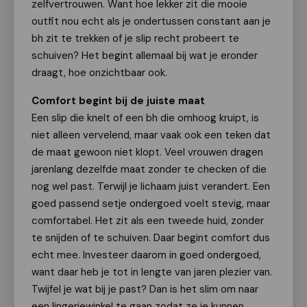
zelfvertrouwen. Want hoe lekker zit die mooie
outfit nou echt als je ondertussen constant aan je
bh zit te trekken of je slip recht probeert te
schuiven? Het begint allemaal bij wat je eronder
draagt, hoe onzichtbaar ook.
Comfort begint bij de juiste maat
Een slip die knelt of een bh die omhoog kruipt, is
niet alleen vervelend, maar vaak ook een teken dat
de maat gewoon niet klopt. Veel vrouwen dragen
jarenlang dezelfde maat zonder te checken of die
nog wel past. Terwijl je lichaam juist verandert. Een
goed passend setje ondergoed voelt stevig, maar
comfortabel. Het zit als een tweede huid, zonder
te snijden of te schuiven. Daar begint comfort dus
echt mee. Investeer daarom in goed ondergoed,
want daar heb je tot in lengte van jaren plezier van.
Twijfel je wat bij je past? Dan is het slim om naar
een lingeriewinkel te gaan zodat ze je kunnen