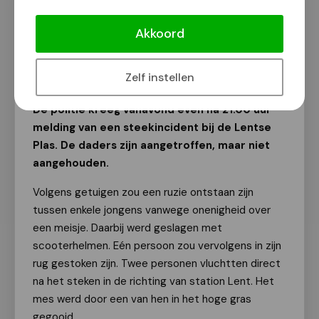
Politie onderzoekt steekincident bij
Lentse Plas
Akkoord
Van onze redactie
1 juli 2025
Zelf instellen
De politie kreeg vanavond even na 21.00 uur
melding van een steekincident bij de Lentse
Plas. De daders zijn aangetroffen, maar niet
aangehouden.
Volgens getuigen zou een ruzie ontstaan zijn
tussen enkele jongens vanwege onenigheid over
een meisje. Daarbij werd geslagen met
scooterhelmen. Eén persoon zou vervolgens in zijn
rug gestoken zijn. Twee personen vluchtten direct
na het steken in de richting van station Lent. Het
mes werd door een van hen in het hoge gras
gegooid.