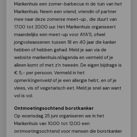
Marikenhuis een zomer-barbecue in de tuin van het
Marikenhuis. Neem een vriend, vriendin of partner
mee naar deze zomerse meet-up , die duurt van
17.00 tot 20.00 uur. Het Marikenhuis organiseert
maandelijks een meet-up voor AYA’S, ofwel
jongvolwassenen tussen 18 en 40 jaar die kanker
hebben of hebben gehad. Meld je aan via de
website marikenhuis.nl/agenda en vermeld of je
alleen komt of met z’n tweeën. De eigen bijdrage is
€ 5,- per persoon. Vermeld in het
opmerkingenveld
of je een allergie hebt, en of je
vlees, vis of vegetarisch eet. Meld je snel aan want
vol is vol.
Ontmoetingsochtend borstkanker
Op woensdag 25 juni organiseren we in het
Marikenhuis van 10.00 tot 12.00 een
ontmoetingsochtend voor mensen die borstkanker