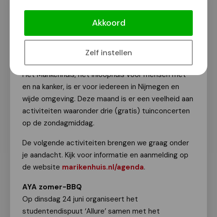
Activiteiten Marikenhuis in zomerse
sfeer
Akkoord
Van onze redactie
7 juni 2025
Zelf instellen
Het Marikenhuis, het inloophuis voor mensen met
en na kanker, is er voor iedereen in Nijmegen en
wijde omgeving. Deze maand is er een veelheid aan
activiteiten waaronder drie (gratis) tuinconcerten
op de zondagmiddag.
De volgende activiteiten brengen we graag onder
je aandacht. Kijk voor informatie en aanmelding op
de website
marikenhuis.nl/agenda
.
AYA zomer-BBQ
Op dinsdag 24 juni organiseert het
studentendispuut ‘Allure’ samen met het