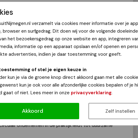
en, teruggenomen aan het einde van de levensduur en
kies
 en de inzet van circulaire materialen verminderen ze het
uitNijmegen.nl verzamelt via cookies meer informatie over je app
oot aanzienlijk. Ze ontwerpen, produceren en vernieuwen
e, browser en surfgedrag. Dit doen wij voor de volgende doeleinde
ased materialen zoals hennep, staal, hout en bluewrap. En
 van het bezoekersgedrag op onze website en app, integreren va
eigen meubels, maar ook voor die van anderen. Zo maken ze
 media, informatie op een apparaat opslaan en/of openen en perso
tor.
te advertenties, indien je daar toestemming voor geeft.
toestemming of stel je eigen keuze in
ward 2025 is Stekerbaas, een innovatieve speler binnen de
der kun je via de groene knop direct akkoord gaan met alle cookie
jf richt zich op het hergebruik van elektrotechnische
 gewenst kun je ook voor alle afzonderlijke cookies bepalen of je 
goten en verlichting. Deze onderdelen worden zorgvuldig
d gaat of niet. Lees meer in onze
privacyverklaring
.
euw ingezet bij nieuwe projecten.
 dan 70% van het materiaal direct hergebruikt, 25% wordt
r dan 5% hoeft daadwerkelijk te worden gerecycled. Met
Akkoord
Zelf instellen
urbish-oplossingen en een duidelijke positionering op de
circulair ondernemen in de praktijk leidt tot duurzame