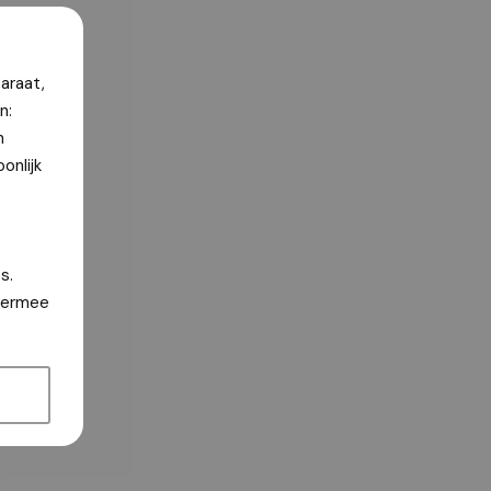
araat,
n:
n
onlijk
s.
hiermee