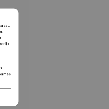
araat,
n:
n
onlijk
s.
hiermee