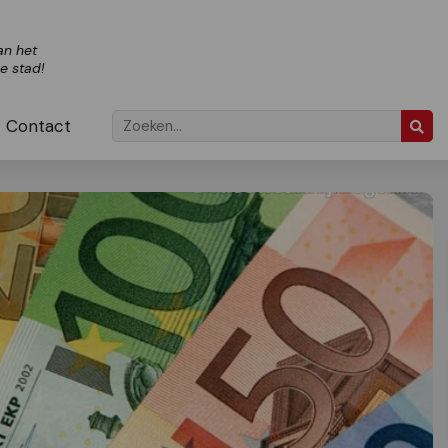
an het
ze stad!
Contact