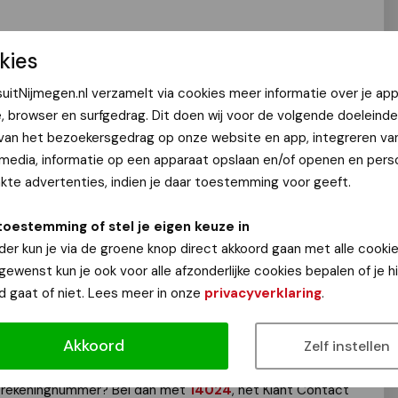
kies
dat komt doordat de gemeente overstapt naar een
uitNijmegen.nl verzamelt via cookies meer informatie over je app
Bank Nederlandse Gemeenten).
Klik hier voor de
e, browser en surfgedrag. Dit doen wij voor de volgende doeleinde
van de gemeente
.
 van het bezoekersgedrag op onze website en app, integreren va
 media, informatie op een apparaat opslaan en/of openen en perso
ni 2025 ook gebruik te maken van de nieuwe
te advertenties, indien je daar toestemming voor geeft.
ente. Dat is belangrijk als u een betaling doet aan de
ingen, een parkeervergunning of een inkomensregeling. Kijk
toestemming of stel je eigen keuze in
ningnummer gebruikt. De nieuwe nummers beginnen met NL,
der kun je via de groene knop direct akkoord gaan met alle cookie
delijk verzoek om altijd duidelijk te vermelden waarvoor de
 gewenst kun je ook voor alle afzonderlijke cookies bepalen of je 
ng aan de gemeente gegeven? Dan wordt het bedrag vanaf 1
d gaat of niet. Lees meer in onze
privacyverklaring
.
rekeningnummer. Ook de betalingen van de gemeente gaan
n bij BNG Bank.
Akkoord
Zelf instellen
het rekeningnummer? Bel dan met
14024
, het Klant Contact