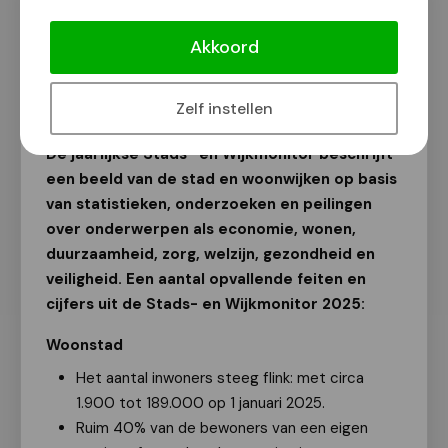
Stads- en Wijkmonitor 2025: 'Hoe
gaat het met Nijmegen?'
Akkoord
Van onze redactie
27 mei 2025
Zelf instellen
De jaarlijkse
Stads- en Wijkmonitor beschrijft
een beeld van de stad en woonwijken op basis
van statistieken, onderzoeken en peilingen
over onderwerpen als economie, wonen,
duurzaamheid, zorg, welzijn, gezondheid en
veiligheid. Een aantal opvallende feiten en
cijfers uit de Stads- en Wijkmonitor 2025:
Woonstad
Het aantal inwoners steeg flink: met circa
1.900 tot 189.000 op 1 januari 2025.
Ruim 40% van de bewoners van een eigen