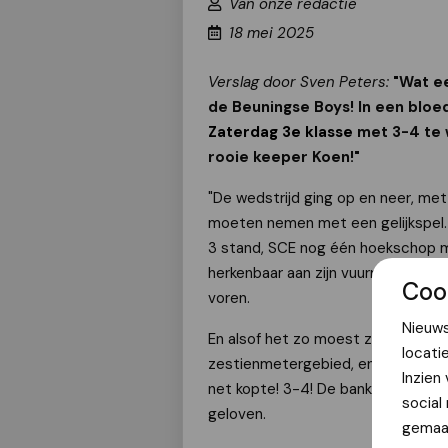
Van onze redactie
18 mei 2025
Verslag door Sven Peters:
"Wat e
de Beuningse Boys! In een bloe
Zaterdag 3e klasse
met 3-4 te 
rooie keeper Koen!"
"De wedstrijd ging op en neer, me
moeten nemen met een gelijkspel. T
3 stand, SCE nog één hoekschop m
herkenbaar aan zijn vuurrode haard
Coo
voren.
Nieuws
En alsof het zo moest zijn: de bal 
locati
zestienmetergebied, en daar was K
Inzien
net kopte! 3-4! De bank ontplofte, 
social
geloven.
gemaak