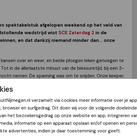
en spektakelstuk afgelopen weekend op het veld van
dstollende wedstrijd wist
SCE Zaterdag 2
in de
winnen, en dat dankzij niemand minder dan… onze
t kansen over en weer, en beide ploegen leken genoegen te
ot in de allerlaatste minuut van de blessuretijd, bij een 3-
ocht nemen. De spanning was om te snijden. Onze keeper,
os, besloot alles of niets te spelen en kwam mee naar
kies
uitNijmegen.nl verzamelt via cookies meer informatie over je app
werd strak voorgegeven, stuiterde kort in het
e, browser en surfgedrag. Dit doen wij voor de volgende doeleinde
oen — onze rooie sluitpost — die de bal snoeihard in het
 van het bezoekersgedrag op onze website en app, integreren va
het uitvak ging uit z’n dak, en Beuningen kon het niet
 media, informatie op een apparaat opslaan en/of openen en perso
te advertenties, indien je daar toestemming voor geeft.