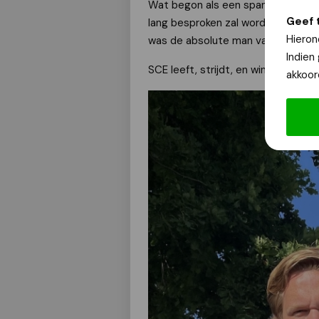
Wat begon als een spannend duel e
Geef 
lang besproken zal worden in het c
Hieron
was de absolute man van de wedstr
Indien
SCE leeft, strijdt, en wint… met fla
akkoor