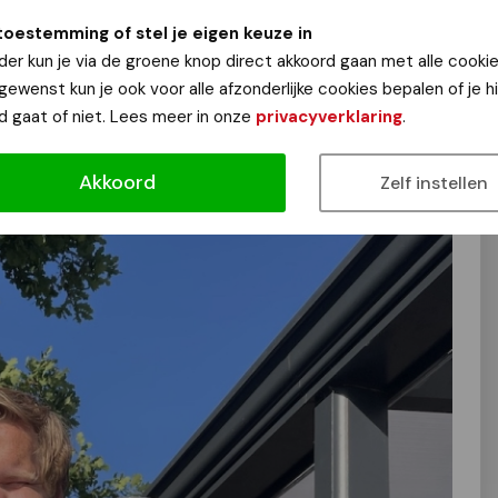
indigde in een legendarische overwinning, eentje die nog
toestemming of stel je eigen keuze in
lubhuis. Van lijnredder tot doelpuntenmaker — onze keeper
der kun je via de groene knop direct akkoord gaan met alle cookie
ijd.
 gewenst kun je ook voor alle afzonderlijke cookies bepalen of je 
ir én vuurrood haar."
d gaat of niet. Lees meer in onze
privacyverklaring
.
Akkoord
Zelf instellen