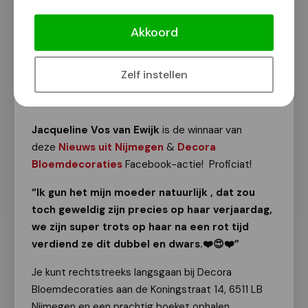
Winnaar van een prachtig boeket bij
Decora Bloemdecoraties!
Akkoord
Facebook actie
Zelf instellen
Van onze redactie
5 mei 2025
Jacqueline Vos van Ewijk
is de winnaar van
deze
Nieuws uit Nijmegen
&
Decora
Bloemdecoraties
Facebook-actie! Proficiat!
“Ik gun het mijn moeder natuurlijk , dat zou
toch geweldig zijn precies op haar verjaardag,
we zijn super trots op haar na een rot tijd
verdiend ze dit dubbel en dwars.❤️😍❤️”
Je kunt rechtstreeks langsgaan bij Decora
Bloemdecoraties aan de Koningstraat 14, 6511 LB
Nijmegen en een prachtig boeket ophalen.