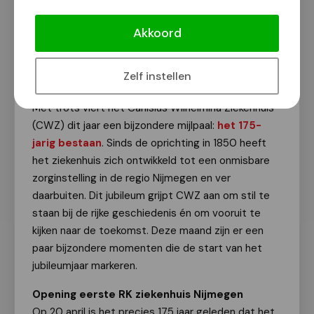
Rijke 175-jarige historie komt in april
tot leven in CWZ
Akkoord
Van onze redactie
11 april 2025
Zelf instellen
Met trots viert het Canisius Wilhelmina Ziekenhuis
(CWZ) dit jaar een bijzondere mijlpaal:
het 175-
jarig bestaan
. Sinds de oprichting in 1850 heeft
het ziekenhuis zich ontwikkeld tot een onmisbare
zorginstelling in de regio Nijmegen en ver
daarbuiten. Dit jubileum grijpt CWZ aan om stil te
staan bij de rijke geschiedenis én om vooruit te
kijken naar de toekomst. Deze maand zijn er een
paar bijzondere momenten die de start van het
jubileumjaar markeren.
Opening eerste RK ziekenhuis Nijmegen
Op 20 april is het precies 175 jaar geleden dat het