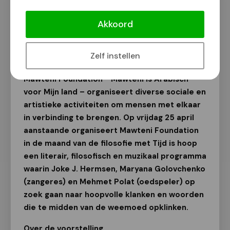
'Tijd is hoop' met Joke J. Hermsen bij
Mawteni Foundation
Akkoord
Van onze redactie
7 april 2025
Zelf instellen
Mawteni Foundation - Mawteni is Arabisch
voor Mijn land – organiseert diverse sociale en
artistieke activiteiten om mensen met elkaar
in verbinding te brengen. Op vrijdag 25 april
aanstaande organiseert Mawteni Foundation
in de maand van de filosofie met Tijd is hoop
een literair, filosofisch en muzikaal programma
waarin Joke J. Hermsen, Maryana Golovchenko
(zangeres) en Mehmet Polat (oedspeler) op
zoek gaan naar hoopvolle klanken en woorden
die te midden van de weemoed opklinken.
Over de voorstelling