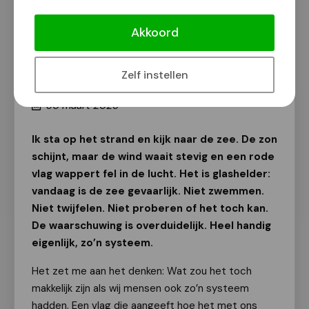
[Column] Evelien Gubbels: 'Zoektocht
naar Chronisch Geluk' (11) De
Akkoord
onzichtbare vlaggen van je leven –
wat vertelt jouw lichaam je echt?
Zelf instellen
Van onze redactie
30 maart 2025
Ik sta op het strand en kijk naar de zee. De zon
schijnt, maar de wind waait stevig en een rode
vlag wappert fel in de lucht. Het is glashelder:
vandaag is de zee gevaarlijk. Niet zwemmen.
Niet twijfelen. Niet proberen of het toch kan.
De waarschuwing is overduidelijk. Heel handig
eigenlijk, zo’n systeem.
Het zet me aan het denken: Wat zou het toch
makkelijk zijn als wij mensen ook zo’n systeem
hadden. Een vlag die aangeeft hoe het met ons