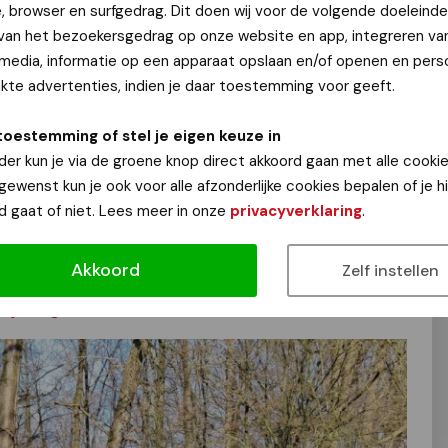
 woensdag-, zaterdag- en zondagochtend kun je aansluiten
e, browser en surfgedrag. Dit doen wij voor de volgende doeleinde
meegse Funrunners.
 van het bezoekersgedrag op onze website en app, integreren va
 media, informatie op een apparaat opslaan en/of openen en perso
 en worden gegeven door deskundige en ervaren trainers.
te advertenties, indien je daar toestemming voor geeft.
de gedeelde locatie van de Nijmeegse Funrunners en
de Kanunnik Mijllinckstraat 78, 6525 WX Nijmegen. De
toestemming of stel je eigen keuze in
 voor verschillende afstanden. Na afloop van elke training
der kun je via de groene knop direct akkoord gaan met alle cookie
ie of thee te drinken.
 gewenst kun je ook voor alle afzonderlijke cookies bepalen of je 
d gaat of niet. Lees meer in onze
privacyverklaring
.
, daarna kun je tot aan de Vierdaagse onbeperkt meelopen
d je dan voor een proeftraining aan door een e-mail te
Akkoord
Zelf instellen
nners.nl
.
nijmeegsefunrunners.nl