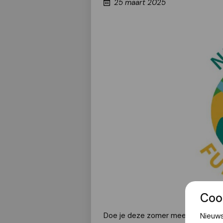
25 maart 2025
Coo
Doe je deze zomer mee aan de Nijm
Nieuws