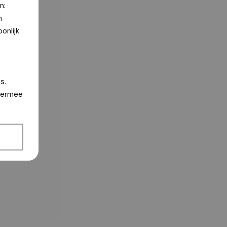
n:
n
onlijk
s.
hiermee