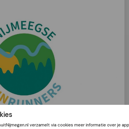
kies
eegse Vierdaagse? En wil je ter voorbereiding graag
uitNijmegen.nl verzamelt via cookies meer informatie over je app