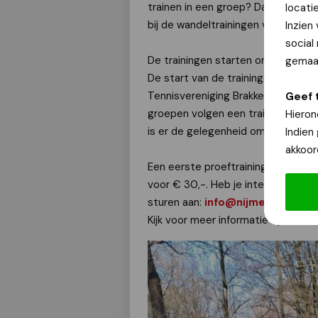
trainen in een groep? Dat kan! Op
locati
bij de wandeltrainingen van de Nij
Inzien
social
De trainingen starten om 9.30 uur
gemaak
De start van de trainingen is bij 
Tennisvereniging Brakkenstein aan 
Geef 
groepen volgen een trainingsschema
Hieron
is er de gelegenheid om samen koff
Indien
akkoor
Een eerste proeftraining is gratis
voor € 30,-. Heb je interesse? Mel
sturen aan:
info@nijmeegsefunru
Kijk voor meer informatie op:
www.